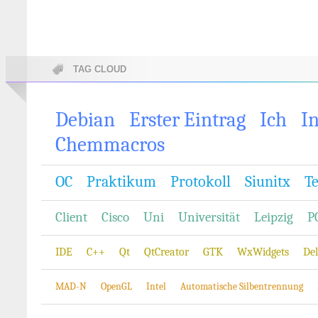
TAG CLOUD
Debian
Erster Eintrag
Ich
In
Chemmacros
OC
Praktikum
Protokoll
Siunitx
T
Client
Cisco
Uni
Universität
Leipzig
P
IDE
C++
Qt
QtCreator
GTK
WxWidgets
Del
MAD-N
OpenGL
Intel
Automatische Silbentrennung