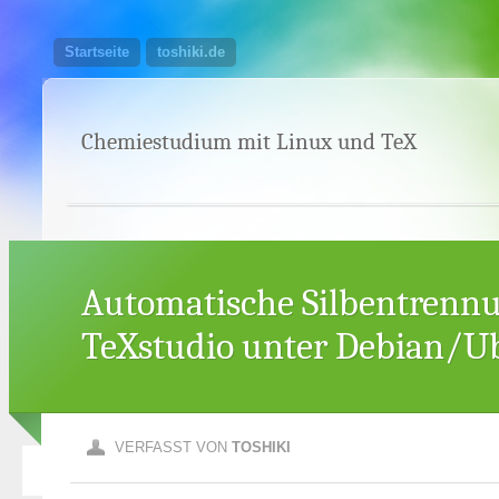
Startseite
toshiki.de
Chemiestudium mit Linux und TeX
Automatische Silbentrennu
TeXstudio unter Debian/U
VERFASST VON
TOSHIKI